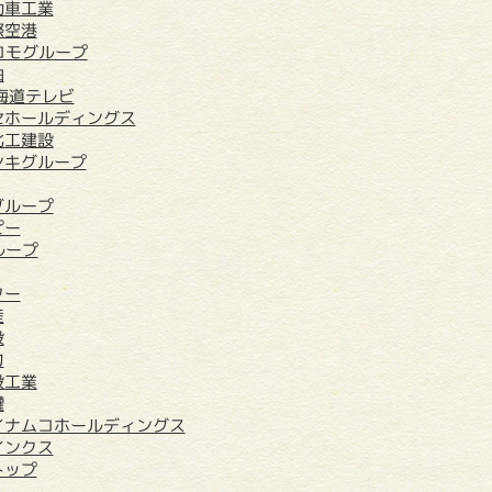
動車工業
際空港
コモグループ
油
北海道テレビ
セホールディングス
化工建設
ンキグループ
グループ
ピー
ループ
ター
産
設
力
設工業
罐
イナムコホールディングス
インクス
トップ