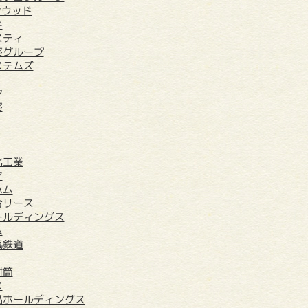
ンウッド
キ
スティ
薬グループ
ステムズ
ヤ
薬
化工業
ア
ハム
合リース
ールディングス
ム
気鉄道
封筒
ス
品ホールディングス