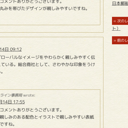
コメントありがとうございます。
日本郵
丸みを帯びたデザインが親しみやすいですね。
« 次の
ト）
» 前の
:
4日 09:12
グローバルなイメージをやわらかく親しみやすく伝
えている。総合商社として、さわやかな印象をうけ
る。
ライン事務局
wrote:
月14日 17:55
コメントありがとうございます。
親しみのある配色とイラストで親しみやすい表紙
ですね。