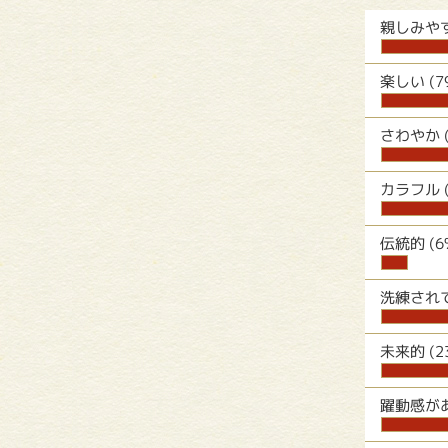
親しみや
楽しい
(
さわやか
カラフル
伝統的
(
洗練され
未来的
(
躍動感が