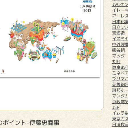
JVCケ
イトー
アーレ
日本化
日立シ
宝酒造
イズミ
中外製
熊谷組
マツダ
丸紅
東京応
ミネベ
プリマ
芙蓉総
東邦ホ
マンダ
京阪電
JSR
イムラ
東京ガ
のポイント-伊藤忠商事
日清食