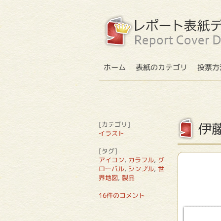
ホーム
表紙のカテゴリ
投票方
伊
[カテゴリ]
イラスト
[タグ]
アイコン
,
カラフル
,
グ
ローバル
,
シンプル
,
世
界地図
,
製品
16件のコメント