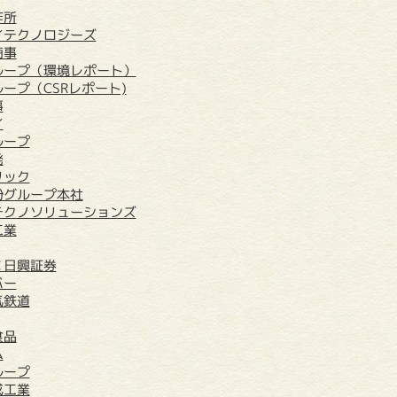
作所
イテクノロジーズ
商事
ループ（環境レポート）
ープ（CSRレポート)
事
イ
ループ
発
リック
粉グループ本社
テクノソリューションズ
工業
Ｃ日興証券
バー
気鉄道
食品
ム
ループ
成工業