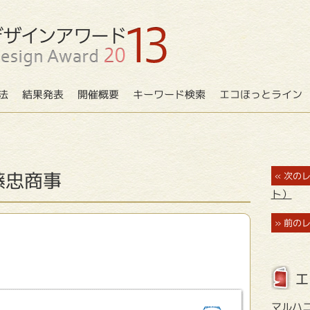
法
結果発表
開催概要
キーワード検索
エコほっとライン
藤忠商事
« 次の
ト）
» 前の
エ
マルハ