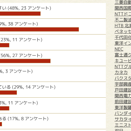
三菱自
すい
(48%, 23 アンケート)
関西国
NTTド
不二製
79%, 38 アンケート)
HTB 
ベネッ
千代田
(23%, 11 アンケート)
東洋イ
NEC
富士通
(56%, 27 アンケート)
キユー
NTTグ
6%, 3 アンケート)
カネカ
バクス
宇部興
ている
(29%, 14 アンケート)
戸田建
関西電
前田建
23%, 11 アンケート)
東洋製
バンダ
ある
(17%, 8 アンケート)
サカタ
ミニス
双日