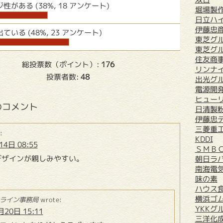
ジ性がある
(38%, 18 アンケート)
堀場製
日立ハ
伊藤忠
出ている
(48%, 23 アンケート)
東芝グ
東芝グル
住友商
総投票数（ポイント）:
176
リンナ
投票者数:
48
出光グ
電源開
ヒュー
のコメント
日清製
伊藤忠
三菱重
:
KDDI
4日 08:55
ＳＭＢ
デザインが親しみやすい。
朝日ラ
南海電
味の素
ハウス
横浜ゴ
ライン事務局
wrote:
YKKグ
月20日 15:11
三洋化