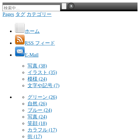
Pages
タグ
カテゴリー
ホーム
RSS フィード
E-Mail
写真
(38)
イラスト
(35)
模様
(24)
文字や記号
(7)
グリーン
(26)
自然
(26)
ブルー
(24)
写真
(24)
笑顔
(18)
カラフル
(17)
街
(17)