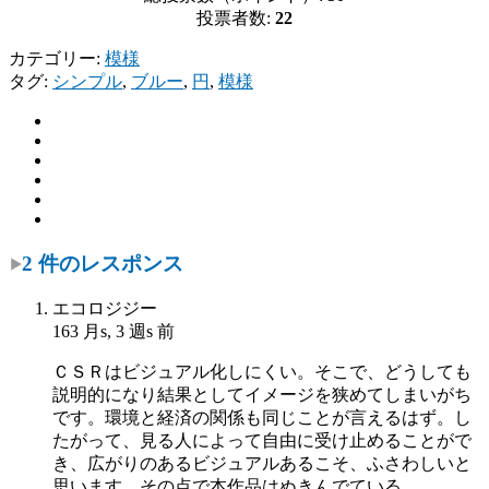
投票者数:
22
カテゴリー:
模様
タグ:
シンプル
,
ブルー
,
円
,
模様
2 件のレスポンス
エコロジジー
163 月s, 3 週s 前
ＣＳＲはビジュアル化しにくい。そこで、どうしても
説明的になり結果としてイメージを狭めてしまいがち
です。環境と経済の関係も同じことが言えるはず。し
たがって、見る人によって自由に受け止めることがで
き、広がりのあるビジュアルあるこそ、ふさわしいと
思います。その点で本作品はぬきんでている。