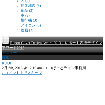
人
(4)
世界地図
(3)
食品
(3)
車
(3)
飛行機
(3)
アイコン
(3)
絵画
(3)
Report Cover Design Award 2013｜レポート表紙デザイン
アワード2013
メニュー
検索
KDDI
2月 6th, 2013 @ 12:10 am › エコほっとライン事務局
↓ コメントまでスキップ