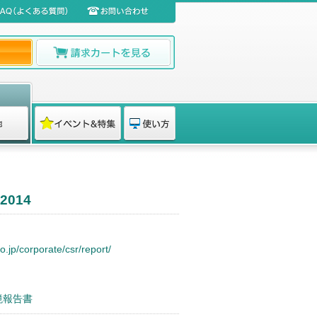
014
.jp/corporate/csr/report/
境報告書