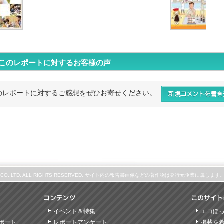
このレポートに対するお客様の声
のレポートに対するご感想をぜひお寄せください。
LINE CO.,LTD. ALL RIGHTS RESERVED. サイト内の報告書画像などの著作物は発行元企業に
イベント＆特集
エコほ
ポート
レポートアンケート
掲載を