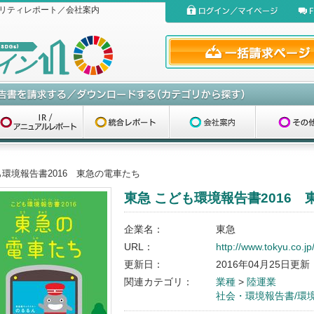
リティレポート／会社案内
も環境報告書2016 東急の電車たち
東急 こども環境報告書2016
企業名：
東急
URL：
http://www.tokyu.co.jp
更新日：
2016年04月25日更新
関連カテゴリ：
業種
>
陸運業
社会・環境報告書/環