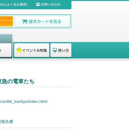
 東急の電車たち
/csr/tkk_kankyo/index.html
境報告書