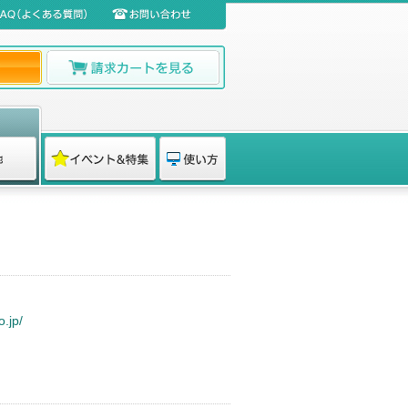
7
.jp/