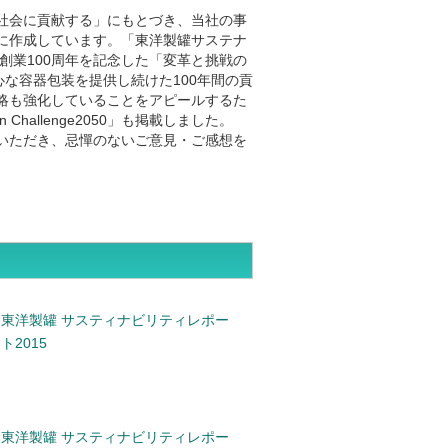
社会に貢献する」にもとづき、当社の事
に作成しています。「東洋製罐サステナ
て創業100周年を記念した「変革と挑戦の
心な容器包装を提供し続けた100年間の貢
略も強化していることをアピールするた
hallenge2050」も掲載しました。
いただき、忌憚のないご意見・ご感想を
東洋製罐 サスティナビリティレポー
ト2015
東洋製罐 サスティナビリティレポー