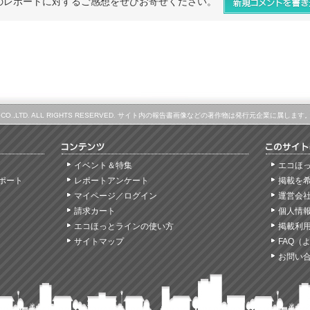
のレポートに対するご感想をぜひお寄せください。
LINE CO.,LTD. ALL RIGHTS RESERVED. サイト内の報告書画像などの著作物は発行元企業に
イベント＆特集
エコほ
ポート
レポートアンケート
掲載を
マイページ／ログイン
運営会
請求カート
個人情
エコほっとラインの使い方
掲載利
サイトマップ
FAQ（
お問い