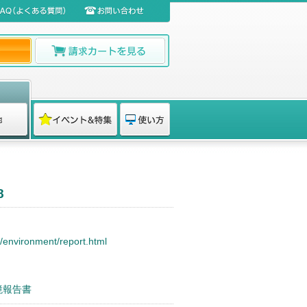
8
p/environment/report.html
境報告書