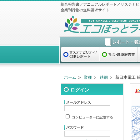
統合報告書／アニュアルレポート／サステナビ
企業刊行物の無料請求サイト
ホーム
業種
鉄鋼
新日本電工 統
ログイン
コンピューターに記憶する