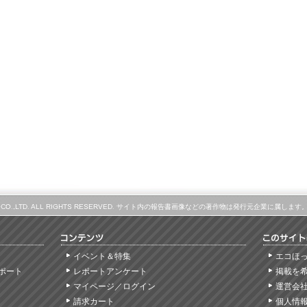
LINE CO.,LTD. ALL RIGHTS RESERVED. サイト内の報告書画像などの著作物は発行元企業に
イベント＆特集
エコほ
ポート
レポートアンケート
掲載を
マイページ／ログイン
運営会
請求カート
個人情