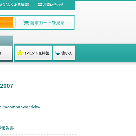
007
.jp/company/activity/
境報告書