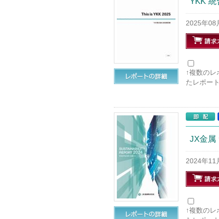
YKK 統
2025年0
↑複数の
たレポー
JX金属
2024年1
↑複数の