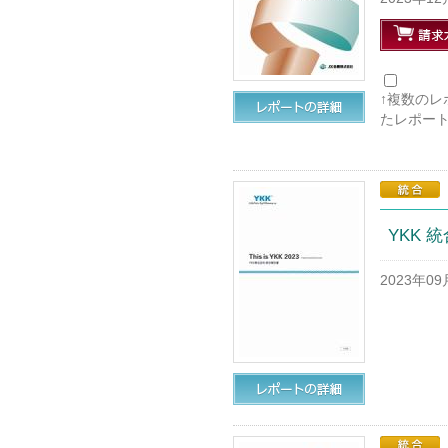
↑複数の
たレポー
YKK 統
2023年0