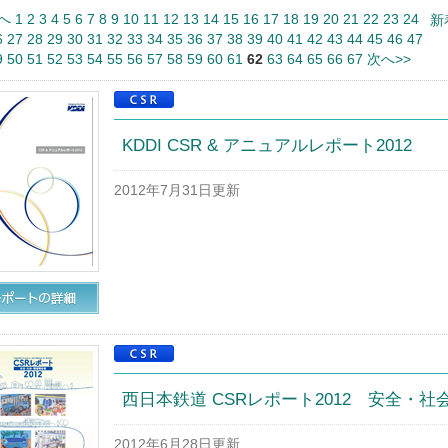
へ
1
2
3
4
5
6
7
8
9
10
11
12
13
14
15
16
17
18
19
20
21
22
23
24
新
6
27
28
29
30
31
32
33
34
35
36
37
38
39
40
41
42
43
44
45
46
47
9
50
51
52
53
54
55
56
57
58
59
60
61
62
63
64
65
66
67
次へ>>
KDDI CSR & アニュアルレポート2012
2012年7月31日更新
西日本鉄道 CSRレポート2012 安全・
2012年6月28日更新