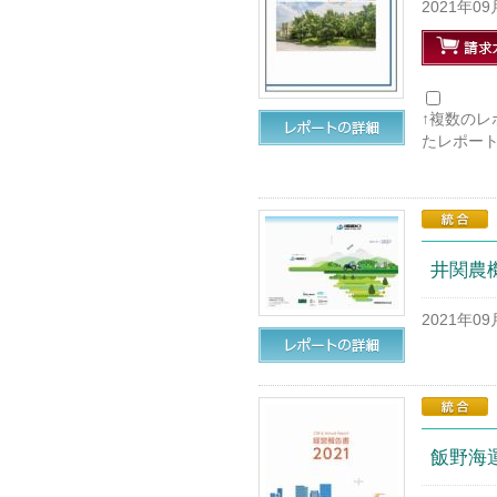
2021年0
↑複数の
たレポー
井関農機
2021年0
飯野海運