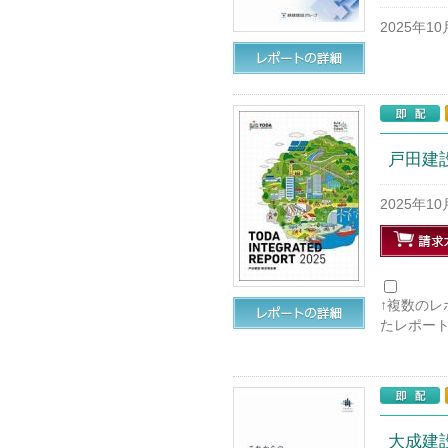
2025年1
戸田建設
2025年1
↑複数の
たレポー
大成建