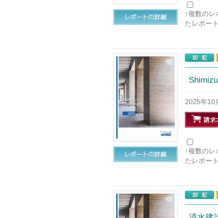
↑複数の
たレポー
Shimi
2025年1
↑複数の
たレポー
清水建設