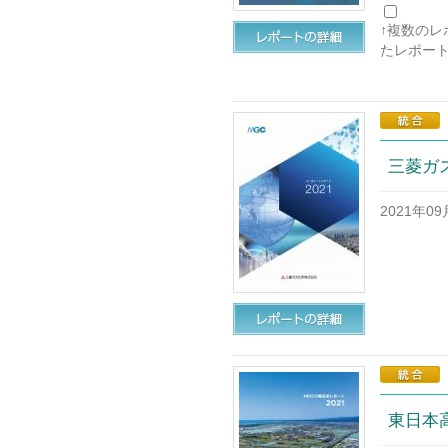
↑複数の
たレポー
三菱ガ
2021年0
東日本高