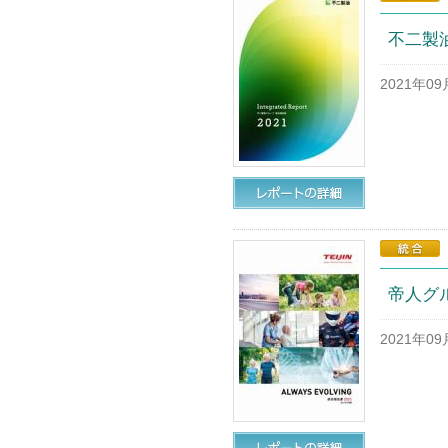
不二製油
2021年0
帝人グル
2021年0