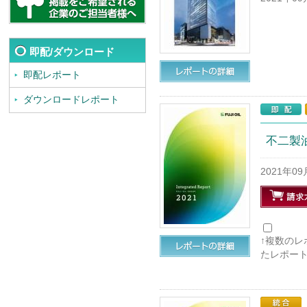
即配/ダウンロード
即配レポート
ダウンロードレポート
不二製油
2021年0
↑複数の
たレポー