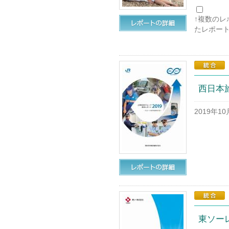
↑複数の
たレポー
西日本旅
2019年1
東ソーレ