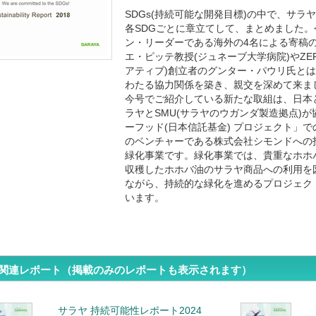
SDGs(持続可能な開発目標)の中で、サラ
各SDGごとに章立てして、まとめました
ン・リーダーである海外の4名による寄稿
エ・ピッテ教授(ジュネーブ大学病院)やZER
アティブ)創立者のグンター・パウリ氏と
わたる協力関係を築き、親交を深めて来ま
今号でご紹介している新たな取組は、日本
ラヤとSMU(サラヤのウガンダ製造拠点)が
ーフッド(日本信託基金) プロジェクト」
のベンチャーである株式会社シモンドへの
緑化事業です。緑化事業では、貴重なホホ
収穫したホホバ油のサラヤ商品への利用を
ながら、持続的な緑化を進めるプロジェクト
います。
関連レポート（掲載のみのレポートも表示されます）
サラヤ 持続可能性レポート2024