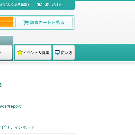
8
/csr/report/
テナビリティレポート