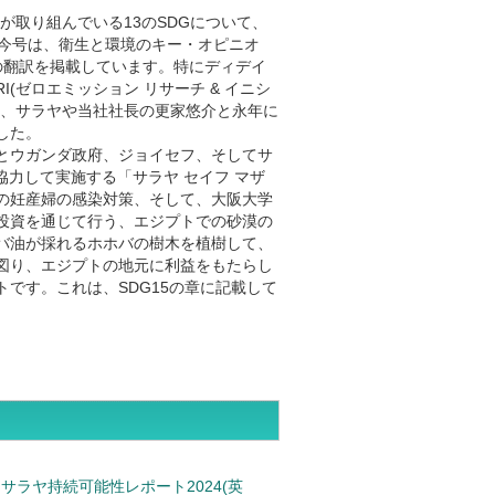
ヤが取り組んでいる13のSDGについて、
。今号は、衛生と環境のキー・オピニオ
の翻訳を掲載しています。特にディデイ
I(ゼロエミッション リサーチ & イニシ
は、サラヤや当社社長の更家悠介と永年に
した。
とウガンダ政府、ジョイセフ、そしてサ
協力して実施する「サラヤ セイフ マザ
での妊産婦の感染対策、そして、大阪大学
投資を通じて行う、エジプトでの砂漠の
バ油が採れるホホバの樹木を植樹して、
図り、エジプトの地元に利益をもたらし
です。これは、SDG15の章に記載して
サラヤ持続可能性レポート2024(英