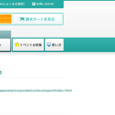
0
japanese/corporate/csr/eco/report/index.html