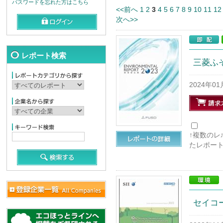
パスワードを忘れた方はこちら
<<前へ
1
2
3
4
5
6
7
8
9
10
11
12
次へ>>
レポート検索
三菱ふそう
2024年0
↑複数の
たレポー
セイコー