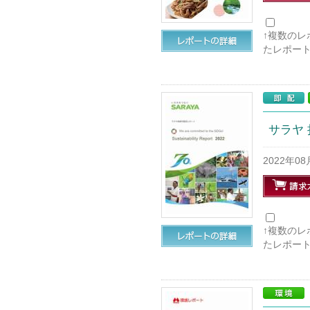
↑複数の
たレポー
サラヤ 
2022年0
↑複数の
たレポー