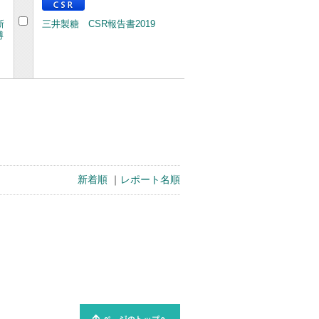
新
三井製糖 CSR報告書2019
博
新着順
｜
レポート名順